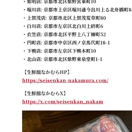
・紫明店: 京都市北区紫野宮東町10
・堀川店: 京都市上京区堀川通今出川上る北舟橋町8
・上賀茂店: 京都市北区上賀茂荒草町80
・白川店: 京都市左京区北白川上終町6
・衣笠店: 京都市北区平野上八丁柳町52
・円町店: 京都市中京区西ノ京馬代町18-1
・下鴨店: 京都市左京区下鴨本町10
・北山店: 京都市北区紫野東泉堂町1-1
【生鮮館なかむらHP】
https://seisenkan-nakamura.com/
【生鮮館なかむらX】
https://x.com/seisenkan_nakam