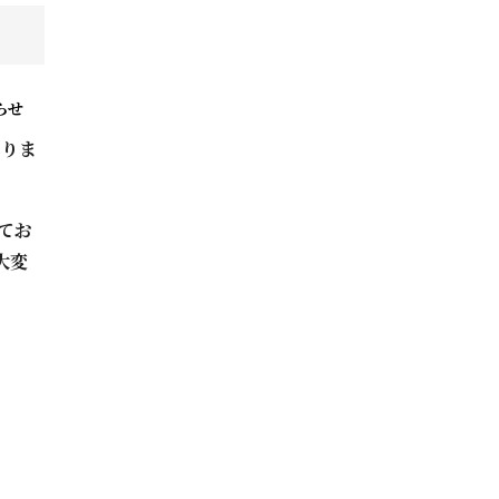
らせ
なりま
てお
大変